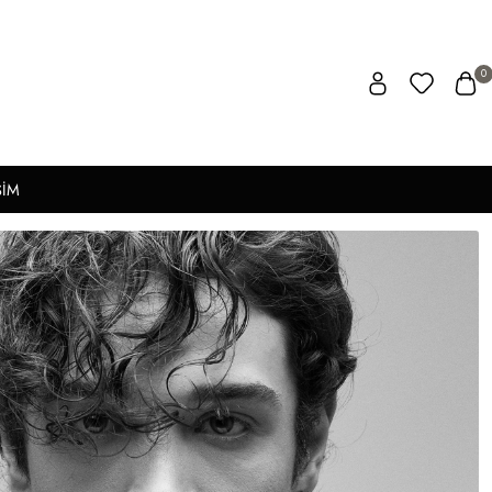
0
ŞİM